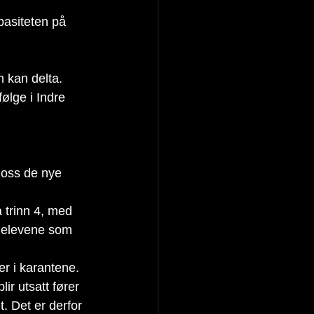
pasiteten på 
 kan delta. 
ølge i Indre 
e oss de nye 
 trinn 4, med 
e elevene som 
er i karantene. 
ir utsatt fører 
t. Det er derfor 