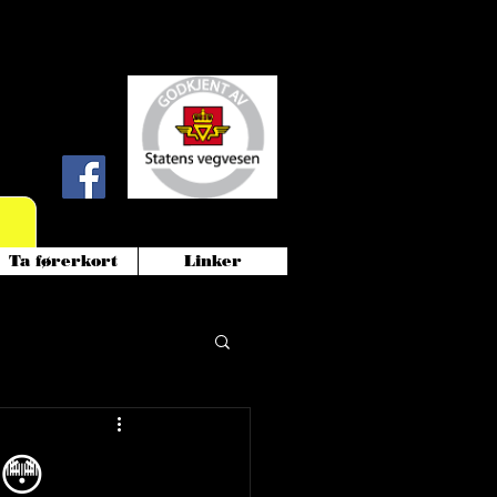
!
Ta førerkort
Linker
 😳