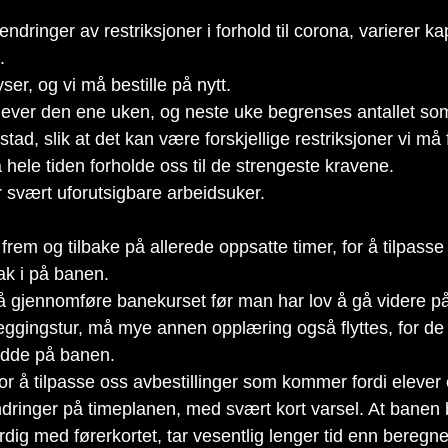
ndringer av restriksjoner i forhold til corona, varierer ka
. 
yser, og vi må bestille på nytt. 
elever den ene uken, og neste uke begrenses antallet som
tad, slik at det kan være forskjellige restriksjoner vi må f
 hele tiden forholde oss til de strengeste kravene.
får svært uforutsigbare arbeidsuker.
 frem og tilbake på allerede oppsatte timer, for å tilpass
tak i på banen.
må gjennomføre banekurset før man har lov å gå videre på
leggingstur, må mye annen opplæring også flyttes, for d
adde på banen. 
 for å tilpasse oss avbestillinger som kommer fordi elever 
ndringer på timeplanen, med svært kort varsel. At banen bl
ferdig med førerkortet, tar vesentlig lenger tid enn beregne