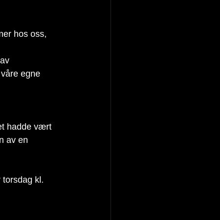
imer hos oss, 
 av 
e våre egne 
det hadde vært 
nn av en 
 torsdag kl. 