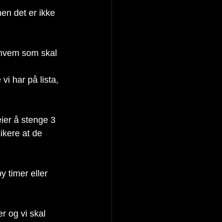
men det er ikke 
å hvem som skal 
vi har på lista, 
ier å stenge 3 
sikere at de 
y timer eller 
r og vi skal 