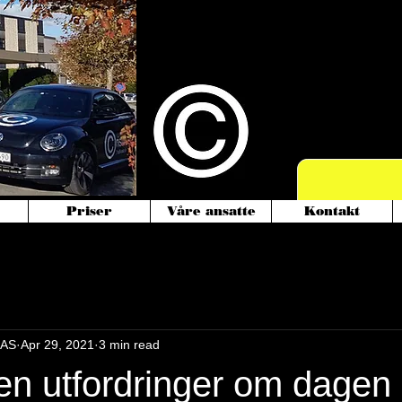
Vi starter nå
med mopedbil
Priser
Våre ansatte
Kontakt
 AS
Apr 29, 2021
3 min read
en utfordringer om dagen