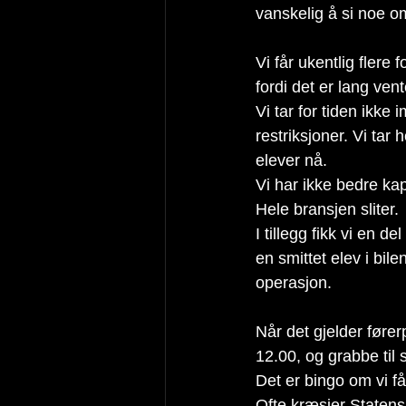
vanskelig å si noe o
Vi får ukentlig flere
fordi det er lang vent
Vi tar for tiden ikke 
restriksjoner. Vi tar 
elever nå.
Vi har ikke bedre ka
Hele bransjen sliter. 
I tillegg fikk vi en d
en smittet elev i bil
operasjon.
Når det gjelder førerp
12.00, og grabbe til
Det er bingo om vi får
Ofte kræsjer Statens 