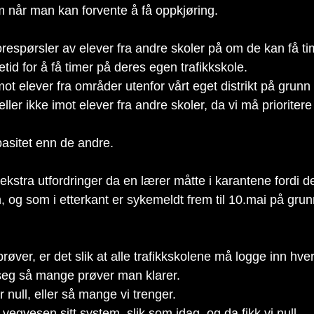
m når man kan forvente å få oppkjøring.
 forespørsler av elever fra andre skoler på om de kan få t
etid for å få timer på deres egen trafikkskole.
imot elever fra områder utenfor vårt eget distrikt på grunn
heller ikke imot elever fra andre skoler, da vi må prioriter
pasitet enn de andre.
el ekstra utfordringer da en lærer måtte i karantene fordi 
en, og som i etterkant er sykemeldt frem til 10.mai på gru
røver, er det slik at alle trafikkskolene må logge inn hver
 seg så mange prøver man klarer. 
 null, eller så mange vi trenger. 
vegvesen sitt system, slik som idag, og da fikk vi null. 