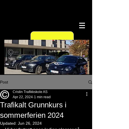
Vi har opplæring
på
mopedbil!
Post
Cristin Trafikkskole AS
Apr 22, 2024
1 min read
Trafikalt Grunnkurs i
sommerferien 2024
Updated:
Jun 26, 2024