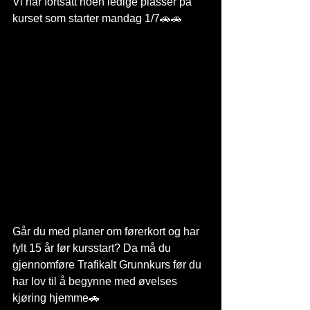
Vi har fortsatt noen ledige plasser på 
kurset som starter mandag 1/7🚗🚗
Går du med planer om førerkort og har 
fylt 15 år før kursstart? Da må du 
gjennomføre Trafikalt Grunnkurs før du 
har lov til å begynne med øvelses 
kjøring hjemme🚗