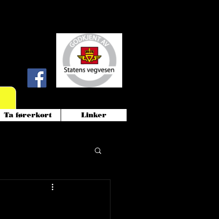
!
Ta førerkort
Linker