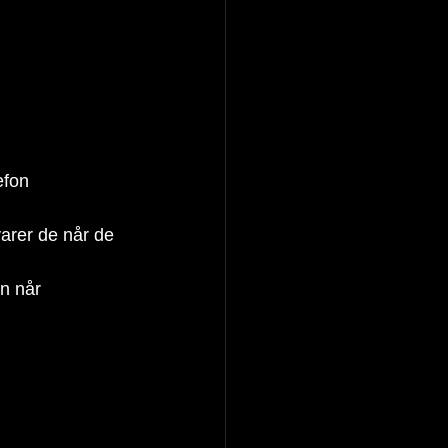
efon 
n når 