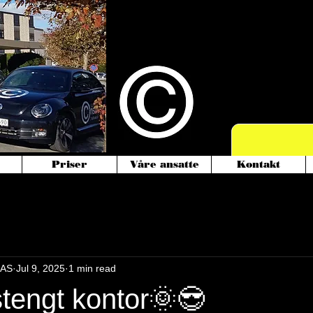
Vi starter nå
med mopedbil
Priser
Våre ansatte
Kontakt
 AS
Jul 9, 2025
1 min read
engt kontor🌞😎