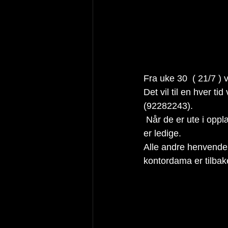
Fra uke 30  ( 21/7 ) v
Det vil til en hver t
(92282243).
 Når de er ute i opplæring svarer de selvfølgelig ikke. Men send en sms så svarer de når de 
er ledige.
Alle andre henvendels
kontordama er tilbak