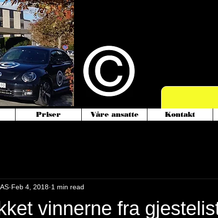
Vi starter nå
med mopedbil
Priser
Våre ansatte
Kontakt
 AS
Feb 4, 2018
1 min read
kket vinnerne fra gjestelis