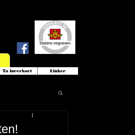
!
Ta førerkort
Linker
ten!