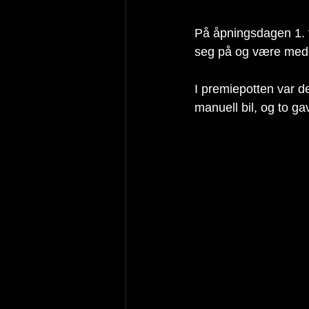
På åpningsdagen 1. f
seg på og være med i
I premiepotten var d
manuell bil, og to ga