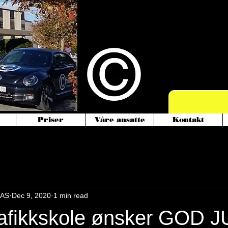
Vi starter nå
med mopedbil
Priser
Våre ansatte
Kontakt
 AS
Dec 9, 2020
1 min read
Trafikkskole ønsker GOD 