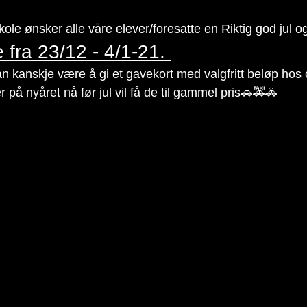
skole ønsker alle våre elever/foresatte en Riktig god jul 
ie fra 23/12 - 4/1-21. 
 kan kanskje være å gi et gavekort med valgfritt beløp hos
r på nyåret nå før jul vil få de til gammel pris🚗🚕🚓