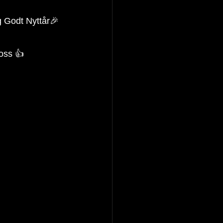
og Godt Nyttår🎉
 oss 👍