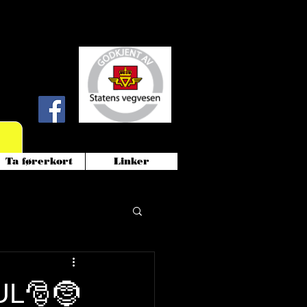
!
Ta førerkort
Linker
JUL🎅🤶